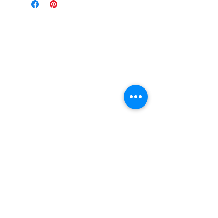
Page d'
accueil
Mode et Laines
> Au fil de notre histoire
Boutique en Ligne
> Laine Bergère de France
> Laine Phildar
> Laine Katia
> Laine Cheval Blanc
> Catalogue Katia
> Je commande mon tricot
> Tricothèque
Nos Services
> Confection Tricot
> Confection Broderie
> Retouches Vêtements
> Apprentissage Machine à tricoter