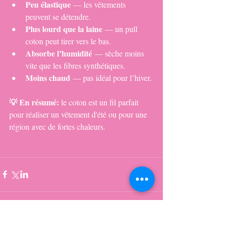
Peu élastique
 — les vêtements 
peuvent se détendre.
Plus lourd que la laine
 — un pull 
coton peut tirer vers le bas.
Absorbe l’humidité
 — sèche moins 
vite que les fibres synthétiques.
Moins chaud
 — pas idéal pour l’hiver.
💡 En résumé: 
le coton est un fil parfait 
pour réaliser un vêtement d'été ou pour une 
région avec de fortes chaleurs.