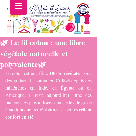
🌿 Le fil coton : une fibre
végétale naturelle et
polyvalente🌿
100 % végétale
Le coton est une fibre 
, issue 
des graines du cotonnier. Cultivé depuis des 
millénaires en Inde, en Égypte ou en 
Amérique, il reste aujourd’hui l’une des 
matières les plus utilisées dans le textile grâce 
douceur
résistance
excellent 
à sa 
, sa 
 et son 
confort en été
.