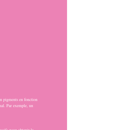
en pigments en fonction 
inal. Par exemple, un 
essifs pour obtenir la 