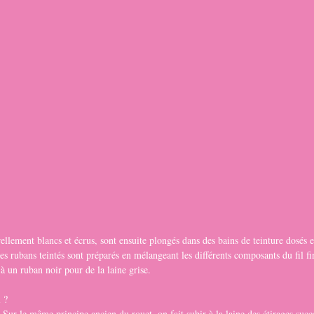
ellement blancs et écrus, sont ensuite plongés dans des bains de teinture dosés 
 les rubans teintés sont préparés en mélangeant les différents composants du fil f
à un ruban noir pour de la laine grise.
 ?
e. Sur le même principe ancien du rouet, on fait subir à la laine des étirages succ