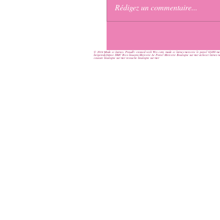
Rédigez un commentaire...
© 2014 Mode et Laines. Proudly created with Wix.com
mode et laines mercerie le portel 62480 me
bergeredefrance DMC Rico boutons Mercerie Le Portel Mercerie Boulogne sur mer acheter laines nord
couture boulogne sur mer retouche boulogne sur mer
Page d'
accueil
Mode et Laines
> Au fil de notre histoire
Boutique en Ligne
> Laine Bergère de France
> Laine Phildar
> Laine Katia
> Laine Cheval Blanc
> Catalogue Katia
> Je commande mon tricot
> Tricothèque