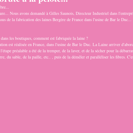
bre...
ture... Nous avons demandé à Gilles Saunois, Directeur Industriel dans l'entrepr
ssus de la fabrication des laines Bergère de France dans l'usine de Bar le Duc...
 dans les boutiques, comment est fabriquée la laine ?
tion est réalisée en France, dans l'usine de Bar le Duc. La Laine arriver d'abo
 l'étape préalable a été de la tremper, de la laver, et de la sécher pour la débarras
, du sable, de la paille, etc.. , puis de la démêler et paralléliser les fibres. C'e