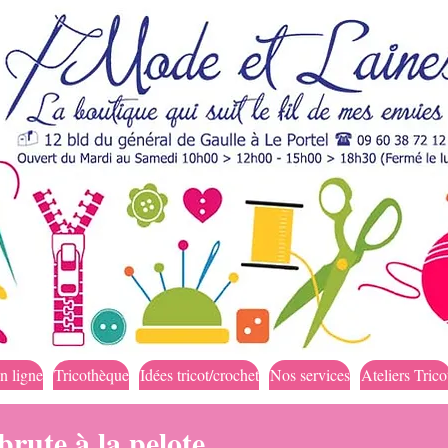
n ligne
Tricothèque
Idées tricot/crochet
Nos services
Ateliers Trico
brute à la pelote...