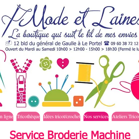
n ligne
Tricothèque
Idées tricot/crochet
Nos services
Ateliers Trico
Service Broderie Machine