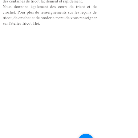
des centaines de tricot facilement et rapidement.
Nous donnons également des cours de tricot et de
crochet. Pour plus de renseignements sur les leçons de
tricot, de crochet et de broderie merci de vous renseigner
sur l'atelier
Tricot Thé
.
Page d'
accueil
Mode et Laines
> Au fil de notre histoire
Boutique en Ligne
> Laine Bergère de France
> Laine Phildar
> Laine Katia
> Laine Cheval Blanc
> Catalogue Katia
> Je commande mon tricot
> Tricothèque
Nos Services
> Confection Tricot
> Confection Broderie
> Retouches Vêtements