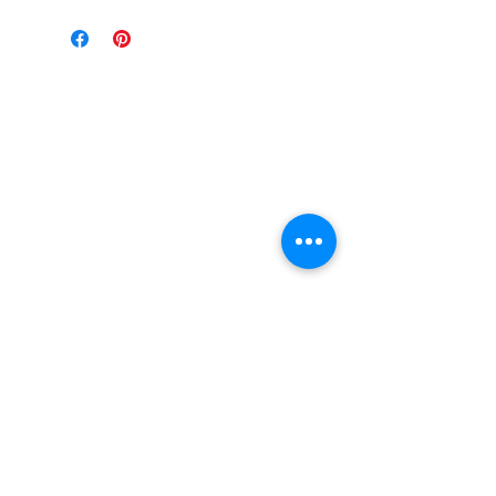
Page d'
accueil
Mode et Laines
> Au fil de notre histoire
Boutique en Ligne
> Laine Bergère de France
> Laine Phildar
> Laine Katia
> Laine Cheval Blanc
> Catalogue Katia
> Je commande mon tricot
> Tricothèque
Nos Services
> Confection Tricot
> Confection Broderie
> Retouches Vêtements