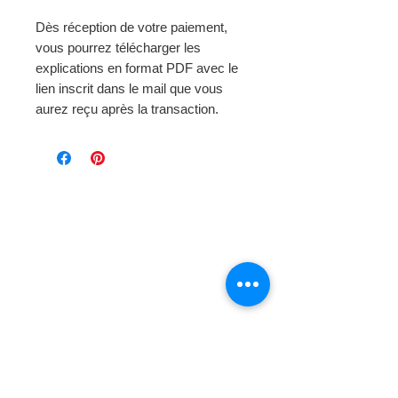
Dès réception de votre paiement,
vous pourrez télécharger les
explications en format PDF avec le
lien inscrit dans le mail que vous
aurez reçu après la transaction.
Page d'
accueil
Mode et Laines
> Au fil de notre histoire
Boutique en Ligne
> Laine Bergère de France
> Laine Phildar
> Laine Katia
> Laine Cheval Blanc
> Catalogue Katia