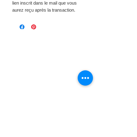
lien inscrit dans le mail que vous
aurez reçu après la transaction.
Page d'
accueil
Mode et Laines
> Au fil de notre histoire
Boutique en Ligne
> Laine Bergère de France
> Laine Phildar
> Laine Katia
> Laine Cheval Blanc
> Catalogue Katia
> Je commande mon tricot
> Tricothèque
Nos Services