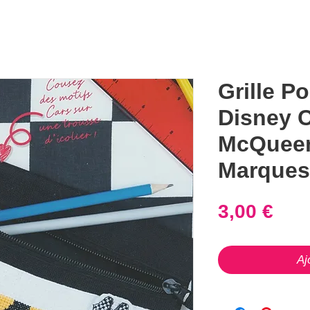
Grille Po
Disney C
McQueen
Marques
Prix
3,00 €
Aj