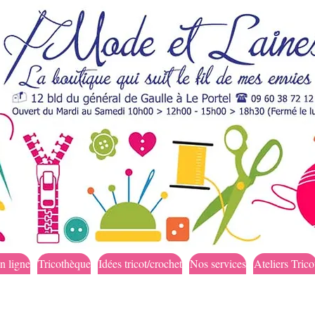
n ligne
Tricothèque
Idées tricot/crochet
Nos services
Ateliers Trico