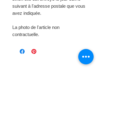
suivant à l'adresse postale que vous
avez indiquée.
La photo de l'article non
contractuelle.
Page d'
accueil
Mode et Laines
> Au fil de notre histoire
Boutique en Ligne
> Laine Bergère de France
> Laine Phildar
> Laine Katia
> Laine Cheval Blanc
> Catalogue Katia