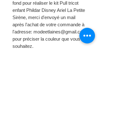
fond pour réaliser le kit Pull tricot
enfant Phildar Disney Ariel La Petite
Sirène, merci d'envoyé un mail
après l'achat de votre commande à
l'adresse: modeetlaines@gmail.com
pour préciser la couleur que vous
souhaitez.
Photo de l'article non contractuelle.
Page d'
accueil
Mode et Laines
> Au fil de notre histoire
Boutique en Ligne
> Laine Bergère de France
> Laine Phildar