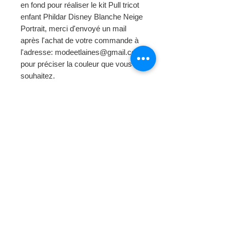
en fond pour réaliser le kit Pull tricot
enfant Phildar Disney Blanche Neige
Portrait, merci d'envoyé un mail
après l'achat de votre commande à
l'adresse: modeetlaines@gmail.com
pour préciser la couleur que vous
souhaitez.
Photo de l'article non contractuelle.
Page d'
accueil
Mode et Laines
> Au fil de notre histoire
Boutique en Ligne
> Laine Bergère de France
> Laine Phildar