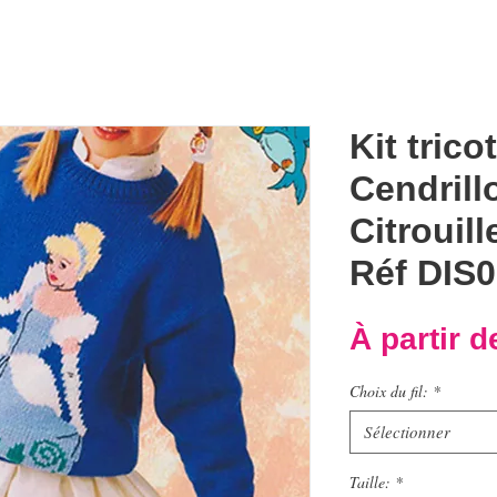
Kit trico
Cendrillo
Citrouill
Réf DIS
À partir 
Choix du fil:
*
Sélectionner
Taille:
*