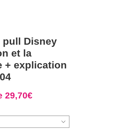
t pull Disney
n et la
e + explication
004
Prix
de
29,70€
promotionnel