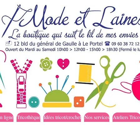
n ligne
Tricothèque
Idées tricot/crochet
Nos services
Ateliers Trico