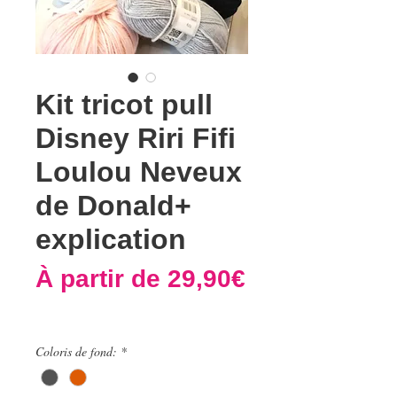
Kit tricot pull
Disney Riri Fifi
Loulou Neveux
de Donald+
explication
À partir de
29,90€
Prix
promotionnel
Coloris de fond:
*