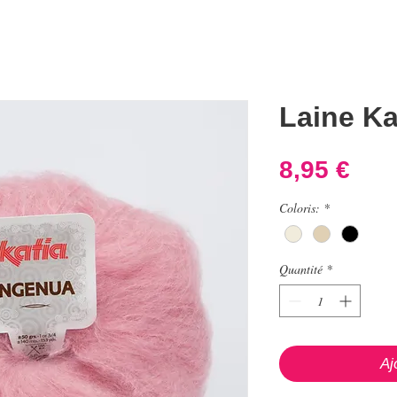
Laine Ka
Prix
8,95 €
Coloris:
*
Quantité
*
Aj