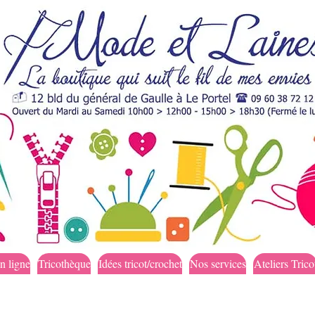
n ligne
Tricothèque
Idées tricot/crochet
Nos services
Ateliers Trico