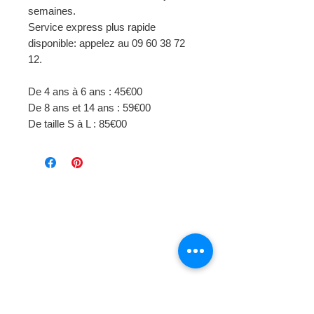
semaines.
Service express plus rapide
disponible: appelez au 09 60 38 72
12.
De 4 ans à 6 ans : 45€00
De 8 ans et 14 ans : 59€00
De taille S à L : 85€00
Page d'
accueil
Mode et Laines
> Au fil de notre histoire
Boutique en Ligne
> Laine Bergère de France
> Laine Phildar