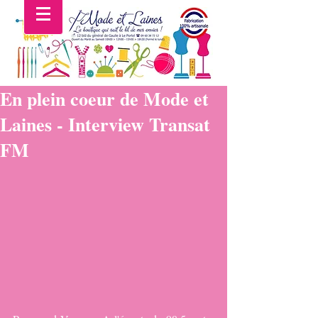
En plein coeur de Mode et
Laines - Interview Transat
FM