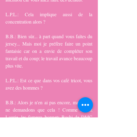
L.P.L.: Cela implique aussi de la 
concentration alors ?
B.B.: Bien sûr... à part quand vous faîtes du 
jersey... Mais moi je préfère faire un point 
fantaisie car on a envie de compléter son 
travail et du coup; le travail avance beaucoup 
plus vite.
L.P.L.: Est ce que dans vos café tricot, vous 
avez des hommes ?
B.B.: Alors je n'en ai pas encore, mais nous 
ne demandons que cela ! Comme l'a dit 
Laurie, les fameux bonnets Boshi de DMC 
c'est deux norvégiens qui les ont inventés et 
créés au crochet.