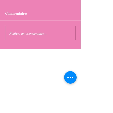
Commentaires
Rédigez un commentaire...
Page d'
accueil
Mode et Laines
> Au fil de notre histoire
Boutique en Ligne
> Laine Bergère de France
> Laine Phildar
> Laine Katia
> Laine Cheval Blanc
> Catalogue Katia
> Je commande mon tricot