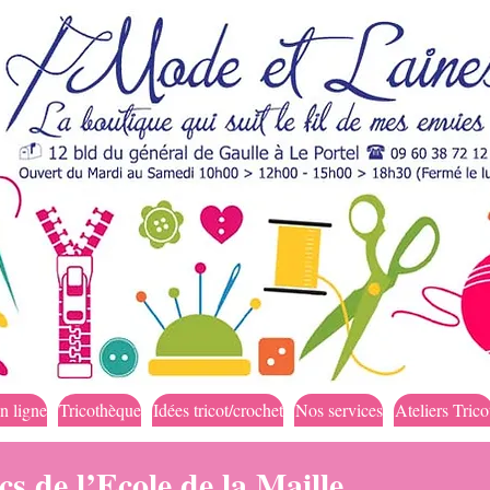
n ligne
Tricothèque
Idées tricot/crochet
Nos services
Ateliers Trico
cs de l’Ecole de la Maille…