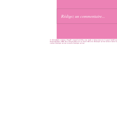
Rédigez un commentaire...
© 2014 Mode et Laines. Proudly created with Wix.com
mode et laines mercerie le portel 62480 me
bergeredefrance DMC Rico boutons Mercerie Le Portel Mercerie Boulogne sur mer acheter laines nord
couture boulogne sur mer retouche boulogne sur mer
Page d'
accueil
Mode et Laines
> Au fil de notre histoire
Boutique en Ligne
> Laine Bergère de France
> Laine Phildar
> Laine Katia
> Laine Cheval Blanc
> Catalogue Katia
> Je commande mon tricot
> Tricothèque