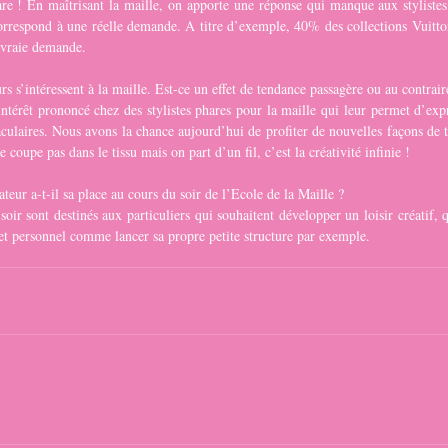
rare ! En maîtrisant la maille, on apporte une réponse qui manque aux stylistes 
correspond à une réelle demande. A titre d’exemple, 40% des collections Vuitton 
e vraie demande.
rs s’intéressent à la maille. Est-ce un effet de tendance passagère ou au contrai
ntérêt prononcé chez des stylistes phares pour la maille qui leur permet d’expr
culaires. Nous avons la chance aujourd’hui de profiter de nouvelles façons de t
e coupe pas dans le tissu mais on part d’un fil, c’est la créativité infinie !
teur a-t-il sa place au cours du soir de l’Ecole de la Maille ?
soir sont destinés aux particuliers qui souhaitent développer un loisir créatif, q
et personnel comme lancer sa propre petite structure par exemple.