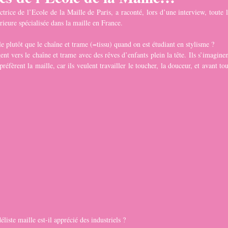
rice de l’Ecole de la Maille de Paris, a raconté, lors d’une interview, toute l
rieure spécialisée dans la maille en France.
e plutôt que le chaîne et trame (=tissu) quand on est étudiant en stylisme ?
gent vers le chaîne et trame avec des rêves d’enfants plein la tête. Ils s’imaginen
éfèrent la maille, car ils veulent travailler le toucher, la douceur, et avant to
éliste maille est-il apprécié des industriels ?