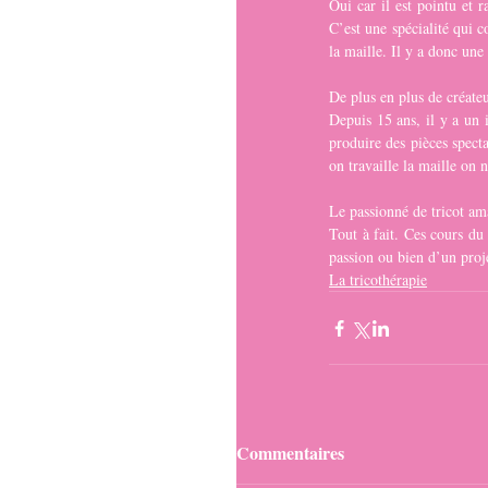
Oui car il est pointu et 
C’est une spécialité qui 
la maille. Il y a donc un
De plus en plus de créateu
Depuis 15 ans, il y a un i
produire des pièces specta
on travaille la maille on n
Le passionné de tricot ama
Tout à fait. Ces cours du 
passion ou bien d’un proj
La tricothérapie
Commentaires