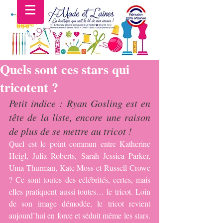
Quels sont ces stars qui
tricotent ?
Petit indice : Ryan Gosling est en 
tête de la liste, encore une raison 
de plus de se mettre au tricot !
Quel est le point commun entre Katherine 
Heigl, Julia Roberts, Sarah Jessica Parker, 
Uma Thurman, Kate Moss et Russell Crowe 
? Ce sont toutes des célébrités, certes, mais 
elles pratiquent aussi toutes… le tricot. Loin 
de son image démodée, le tricot revient 
aujourd’hui en force et séduit même les stars. 