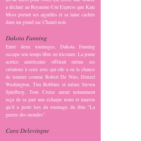
a déclaré au Royaume-Uni Express que Kate 
Moss portait ses aiguilles et sa laine cachée 
dans un grand sac Chanel noir.
Dakota Fanning
Entre deux tournages, Dakota Fanning 
occupe son temps libre en tricotant. La jeune 
actrice américaine offrirait même ses 
créations à ceux avec qui elle a eu la chance 
de tourner comme Robert De Niro, Denzel 
Washington, Tim Robbins et même Steven 
Spielberg. Tom Cruise aurait notamment 
reçu de sa part une écharpe noire et marron 
qu’il a porté lors du tournage du film "La 
guerre des mondes".
Cara Delevingne