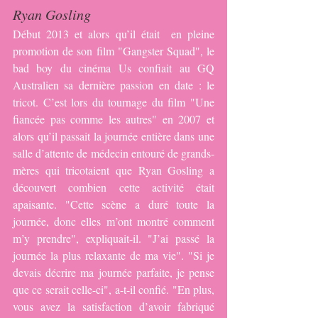
Ryan Gosling
Début 2013 et alors qu’il était  en pleine 
promotion de son film "Gangster Squad", le 
bad boy du cinéma Us confiait au GQ 
Australien sa dernière passion en date : le 
tricot. C’est lors du tournage du film "Une 
fiancée pas comme les autres" en 2007 et 
alors qu’il passait la journée entière dans une 
salle d’at­tente de médecin entouré de grands-
mères qui tricotaient que Ryan Gosling a 
découvert combien cette activité était 
apaisante. "Cette scène a duré toute la 
journée, donc elles m’ont montré comment 
m’y prendre", expliquait-il. "J’ai passé la 
jour­née la plus relaxante de ma vie". "Si je 
devais décrire ma jour­née parfaite, je pense 
que ce serait celle-ci", a-t-il confié. "En plus, 
vous avez la satis­fac­tion d’avoir fabriqué 