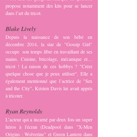
propose notamment des kits pour se lancer 
dans l’art du tricot.
Blake Lively
Depuis la naissance de son bébé en 
décembre 2014, la star de "Gossip Girl" 
occupe  son temps libre en travaillant de ses 
mains. Cuisine, bricolage, mécanique et… 
tricot ! La raison de ces hobbys ? "Créer 
quelque chose que je peux utiliser". Elle a 
également mentionné que l’actrice de "Sex 
and the City", Kristen Davis lui avait appris 
à tricoter.
Ryan Reynolds
L’acteur qui a incarné par deux fois un super 
héros à l'écran (Deadpool dans "X-Men 
Origins : Wolverine" et Green Lantern dans 