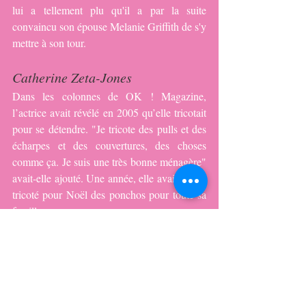
lui a tellement plu qu'il a par la suite 
convaincu son épouse Melanie Griffith de s'y 
mettre à son tour.
Catherine Zeta-Jones
Dans les colonnes de OK ! Magazine, 
l’actrice avait révélé en 2005 qu’elle tricotait 
pour se détendre. "Je tricote des pulls et des 
écharpes et des couvertures, des choses 
comme ça. Je suis une très bonne ménagère" 
avait-elle ajouté. Une année, elle avait même 
tricoté pour Noël des ponchos pour toute sa 
famille.
Russell Crowe
C'est lors de la grossesse de son ex-épouse  
Danielle Spencer, alors enceinte de leur 
premier enfant, Charles, que Russell Crowe 